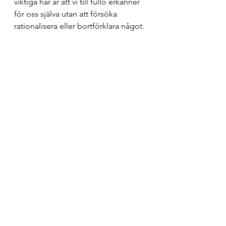
viktiga här är att vi till fullo erkänner 
för oss själva utan att försöka 
rationalisera eller bortförklara något.
Med tiden märker vi att de 
situationer, de människor eller de 
åsikter som tidigare gjorde oss 
rasande, obstinata eller brydda inte 
längre har någon närmare inverkan 
på oss. Det är högst troligt att vi 
även kan ta in nya synvinklar och se 
aspekter som vi tidigare varit blinda 
för. 
Vi har därmed blivit klokare, 
behagligare och mer förstående. Vi 
dömer inte längre omvärlden så 
hårt. Vi kanske inte heller dömer oss 
själva så hårt eller klamrar oss fast 