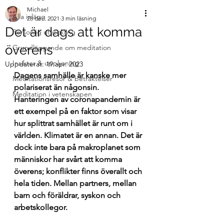
Michael
Alla inlägg
28 dec. 2021
3 min läsning
Det är dags att komma
Personlig utveckling
överens
Grundläggande om meditation
Insikter & upplysning
Uppdaterat:
19 apr. 2023
Dagens samhälle är kanske mer 
Meditationsresor & betraktelser
polariserat än någonsin. 
Meditation i vetenskapen
Hanteringen av coronapandemin är 
ett exempel på en faktor som visar 
hur splittrat samhället är runt om i 
världen. Klimatet är en annan. Det är 
dock inte bara på makroplanet som 
människor har svårt att komma 
överens; konflikter finns överallt och 
hela tiden. Mellan partners, mellan 
barn och föräldrar, syskon och 
arbetskollegor.