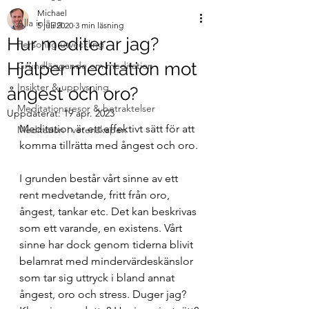
Michael
Alla inlägg
5 juli 2020
3 min läsning
Hur mediterar jag?
Personlig utveckling
Hjälper meditation mot
Grundläggande om meditation
Insikter & upplysning
ångest och oro?
Meditationsresor & betraktelser
Uppdaterat:
19 apr. 2023
Meditation är ett effektivt sätt för att 
Meditation i vetenskapen
komma tillrätta med ångest och oro.
I grunden består vårt sinne av ett 
rent medvetande, fritt från oro, 
ångest, tankar etc. Det kan beskrivas 
som ett varande, en existens. Vårt 
sinne har dock genom tiderna blivit 
belamrat med mindervärdeskänslor 
som tar sig uttryck i bland annat 
ångest, oro och stress. Duger jag? 