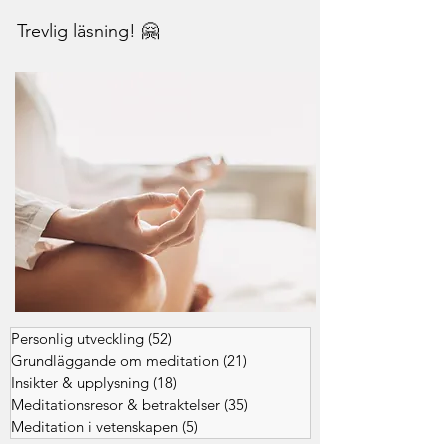
Trevlig läsning! 🤗
Personlig utveckling
(52)
52 inlägg
Grundläggande om meditation
(21)
21 inlägg
Insikter & upplysning
(18)
18 inlägg
Meditationsresor & betraktelser
(35)
35 inlägg
Meditation i vetenskapen
(5)
5 inlägg