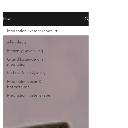
Hem
Meditation i vetenskapen
Alla inlägg
Personlig utveckling
Grundläggande om
meditation
Insikter & upplysning
Meditationsresor &
betraktelser
Meditation i vetenskapen