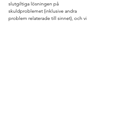
slutgiltiga lösningen på 
skuldproblemet (inklusive andra 
problem relaterade till sinnet), och vi 
borde uppsöka en plats som 
erbjuder denna lösning. Meditation 
är den platsen.
Det finns två huvudsakliga aspekter 
av meditation: (
i
) självreflektion och 
(
ii
) att släppa taget.
Genom självreflektion blir vi 
medvetna om mönster och 
underliggande ramar och 
konstruktioner i vårt sinne. Genom 
att släppa taget tömmer vi vårt sinne 
från dessa smärtsamma mönster, 
ramar och konstruktioner. När vi 
utövar meditation under en längre 