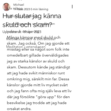
Michael
Alla inlägg
14 mars 2023
5 min läsning
Hur slutar jag känna
Personlig utveckling
skuld och skam?
Grundläggande om meditation
Insikter & upplysning
Uppdaterat:
19 apr. 2023
Många kämpar med skuld och 
Meditationsresor & betraktelser
skam. Jag också. Om jag gjorde ett 
Meditation i vetenskapen
misstag eller sa något som folk inte 
omedelbart gillade överväldigades 
jag av starka känslor av skuld och 
skam. Dessutom kände jag ständigt 
att jag hade svikit människor runt 
omkring mig, särskilt min far. Dessa 
känslor gjorde mitt liv mycket svårt 
och jag fann ofta mig själv leva ett liv 
där jag försökte "göra upp" för den 
besvikelse jag trodde att jag hade 
orsakat andra.