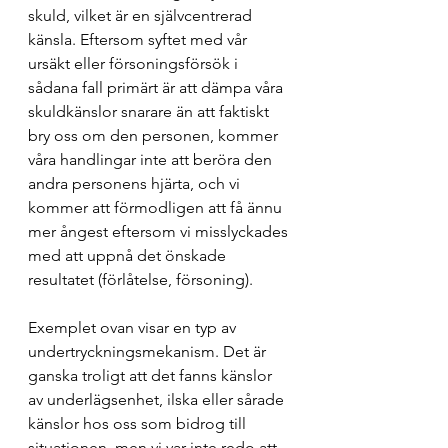
skuld, vilket är en självcentrerad 
känsla. Eftersom syftet med vår 
ursäkt eller försoningsförsök i 
sådana fall primärt är att dämpa våra 
skuldkänslor snarare än att faktiskt 
bry oss om den personen, kommer 
våra handlingar inte att beröra den 
andra personens hjärta, och vi 
kommer att förmodligen att få ännu 
mer ångest eftersom vi misslyckades 
med att uppnå det önskade 
resultatet (förlåtelse, försoning).
Exemplet ovan visar en typ av 
undertryckningsmekanism. Det är 
ganska troligt att det fanns känslor 
av underlägsenhet, ilska eller sårade 
känslor hos oss som bidrog till 
situationen, men vi var inte redo att 