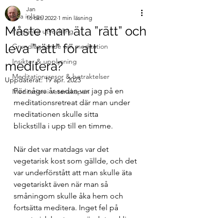
Jan
Alla inlägg
16 okt. 2022
1 min läsning
Måste man äta ”rätt” och
Personlig utveckling
leva ”rätt” för att
Grundläggande om meditation
Insikter & upplysning
meditera?
Meditationsresor & betraktelser
Uppdaterat:
19 apr. 2023
För några år sedan var jag på en 
Meditation i vetenskapen
meditationsretreat där man under 
meditationen skulle sitta
blickstilla i upp till en timme. 
När det var matdags var det 
vegetarisk kost som gällde, och det 
var underförstått att man skulle äta 
vegetariskt även när man så 
småningom skulle åka hem och 
fortsätta meditera. Inget fel på 