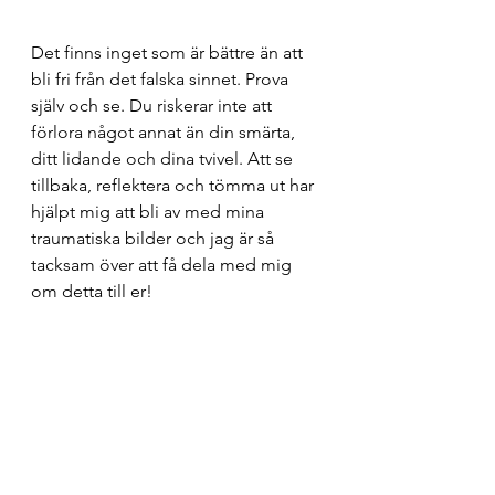
Det finns inget som är bättre än att 
bli fri från det falska sinnet. Prova 
själv och se. Du riskerar inte att 
förlora något annat än din smärta, 
ditt lidande och dina tvivel. Att se 
tillbaka, reflektera och tömma ut har 
hjälpt mig att bli av med mina 
traumatiska bilder och jag är så 
tacksam över att få dela med mig 
om detta till er!
Happy meditation! 
Antoinette
Översatt från engelska
Meditationsresor & betraktelser