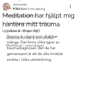
Antoinette
Alla inlägg
8 dec. 2022
2 min läsning
Meditation har hjälpt mig
Personlig utveckling
hantera mitt trauma
Grundläggande om meditation
Insikter & upplysning
Uppdaterat:
19 apr. 2023
Trauma är något som drabbar 
Meditationsresor & betraktelser
många. Det finns olika typer av 
Meditation i vetenskapen
traumadiagnoser; det de har 
gemensamt är att de alla innebär 
smärta i olika utsträckning.