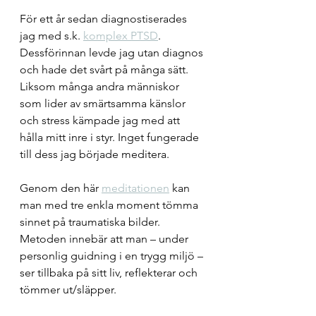
För ett år sedan diagnostiserades 
jag med s.k. 
komplex PTSD
. 
Dessförinnan levde jag utan diagnos 
och hade det svårt på många sätt. 
Liksom många andra människor 
som lider av smärtsamma känslor 
och stress kämpade jag med att 
hålla mitt inre i styr. Inget fungerade 
till dess jag började meditera.
Genom den här 
meditationen
 kan 
man med tre enkla moment tömma 
sinnet på traumatiska bilder. 
Metoden innebär att man – under 
personlig guidning i en trygg miljö – 
ser tillbaka på sitt liv, reflekterar och 
tömmer ut/släpper. 