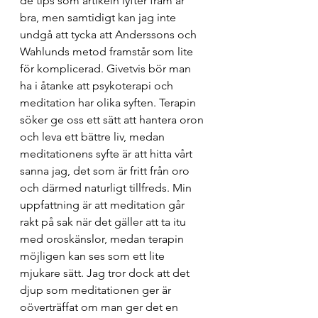
de tips som artikeln lyfter fram är 
bra, men samtidigt kan jag inte 
undgå att tycka att Anderssons och 
Wahlunds metod framstår som lite 
för komplicerad. Givetvis bör man 
ha i åtanke att psykoterapi och 
meditation har olika syften. Terapin 
söker ge oss ett sätt att hantera oron 
och leva ett bättre liv, medan 
meditationens syfte är att hitta vårt 
sanna jag, det som är fritt från oro 
och därmed naturligt tillfreds. Min 
uppfattning är att meditation går 
rakt på sak när det gäller att ta itu 
med oroskänslor, medan terapin 
möjligen kan ses som ett lite 
mjukare sätt. Jag tror dock att det 
djup som meditationen ger är 
oöverträffat om man ger det en 