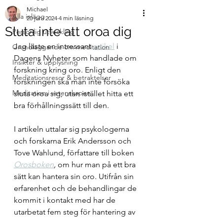
Michael
Alla inlägg
20 juni 2024
4 min läsning
Sluta inte att oroa dig
Personlig utveckling
Jag läste en intressant 
artikel
 i 
Grundläggande om meditation
Dagens Nyheter som handlade om 
Insikter & upplysning
forskning kring oro. Enligt den 
Meditationsresor & betraktelser
forskningen ska man inte försöka 
Meditation i vetenskapen
sluta oroa sig, utan istället hitta ett 
bra förhållningssätt till den.
I artikeln uttalar sig psykologerna 
och forskarna Erik Andersson och 
Tove Wahlund, författare till boken 
Orosboken
, 
om hur man på ett bra 
sätt kan hantera sin oro. Utifrån sin 
erfarenhet och de behandlingar de 
kommit i kontakt med har de 
utarbetat fem steg för hantering av 